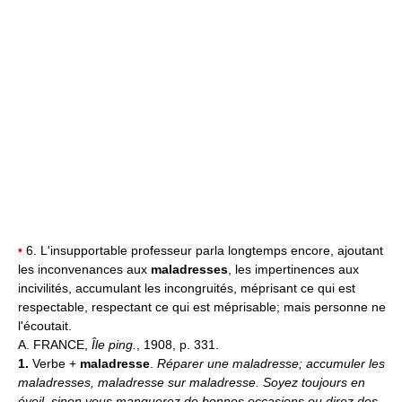
•
6. L'insupportable professeur parla longtemps encore, ajoutant
les inconvenances aux
maladresses
, les impertinences aux
incivilités, accumulant les incongruités, méprisant ce qui est
respectable, respectant ce qui est méprisable; mais personne ne
l'écoutait.
A. FRANCE,
Île ping.
, 1908, p. 331.
1.
Verbe +
maladresse
.
Réparer une maladresse; accumuler les
maladresses, maladresse sur maladresse.
Soyez toujours en
éveil, sinon vous manquerez de bonnes occasions ou direz des