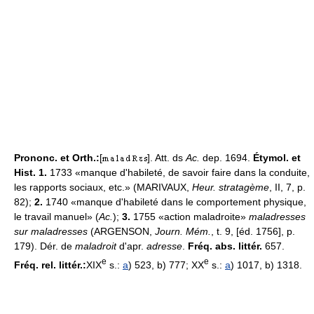
Prononc. et Orth.:
[
]. Att. ds
Ac.
dep. 1694.
Étymol. et
Hist. 1.
1733 «manque d'habileté, de savoir faire dans la conduite,
les rapports sociaux, etc.» (MARIVAUX,
Heur. stratagème
, II, 7, p.
82);
2.
1740 «manque d'habileté dans le comportement physique,
le travail manuel» (
Ac.
);
3.
1755 «action maladroite»
maladresses
sur maladresses
(ARGENSON,
Journ. Mém.
, t. 9, [éd. 1756], p.
179). Dér. de
maladroit
d'apr.
adresse
.
Fréq. abs. littér.
657.
e
e
Fréq. rel. littér.:
XIX
s.:
a
) 523, b) 777; XX
s.:
a
) 1017, b) 1318.