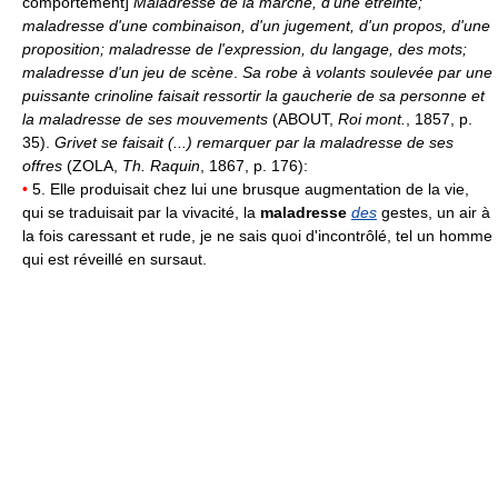
comportement]
Maladresse de la marche, d'une étreinte;
maladresse d'une combinaison, d'un jugement, d'un propos, d'une
proposition; maladresse de l'expression, du langage, des mots;
maladresse d'un jeu de scène
.
Sa robe à volants soulevée par une
puissante crinoline faisait ressortir la gaucherie de sa personne et
la maladresse de ses mouvements
(ABOUT,
Roi mont.
, 1857, p.
35).
Grivet se faisait (...) remarquer par la maladresse de ses
offres
(ZOLA,
Th. Raquin
, 1867, p. 176):
•
5. Elle produisait chez lui une brusque augmentation de la vie,
qui se traduisait par la vivacité, la
maladresse
des
gestes, un air à
la fois caressant et rude, je ne sais quoi d'incontrôlé, tel un homme
qui est réveillé en sursaut.