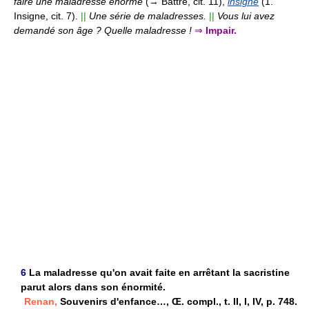
faire une maladresse énorme
(→ Battre, cit. 11),
insigne
(1.
Insigne, cit. 7).
||
Une série de maladresses.
||
Vous lui avez
demandé son âge ? Quelle maladresse !
⇒
Impair.
6
La maladresse qu'on avait faite en arrêtant la sacristine
parut alors dans son énormité.
Renan,
Souvenirs d'enfance…, Œ. compl., t. II, I, IV, p. 748.