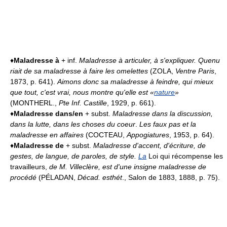
♦
Maladresse à
+ inf.
Maladresse à articuler, à s'expliquer.
Quenu
riait de sa maladresse à faire les omelettes
(ZOLA,
Ventre Paris
,
1873, p. 641).
Aimons donc sa maladresse à feindre, qui mieux
que tout, c'est vrai, nous montre qu'elle est «
nature
»
(MONTHERL.,
Pte Inf. Castille
, 1929, p. 661).
♦
Maladresse dans/en
+ subst.
Maladresse dans la discussion,
dans la lutte, dans les choses du coeur
.
Les faux pas et la
maladresse en affaires
(COCTEAU,
Appogiatures
, 1953, p. 64).
♦
Maladresse de
+ subst.
Maladresse d'accent, d'écriture, de
gestes, de langue, de paroles, de style.
La
Loi qui récompense les
travailleurs,
de M. Villeclère, est d'une insigne maladresse de
procédé
(PÉLADAN,
Décad. esthét
., Salon de 1883, 1888, p. 75).