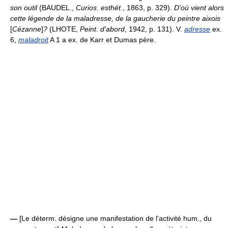
son outil
(BAUDEL.,
Curios. esthét.
, 1863, p. 329).
D'où vient alors
cette légende de la maladresse, de la gaucherie du peintre aixois
[
Cézanne
]
?
(LHOTE,
Peint. d'abord
, 1942, p. 131). V.
adresse
ex.
6,
maladroit
A 1 a ex. de Karr et Dumas père.
—
[Le déterm. désigne une manifestation de l'activité hum., du