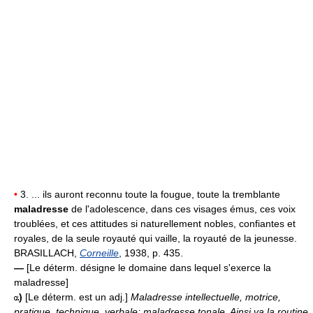
•
3. ... ils auront reconnu toute la fougue, toute la tremblante
maladresse
de l'adolescence, dans ces visages émus, ces voix
troublées, et ces attitudes si naturellement nobles, confiantes et
royales, de la seule royauté qui vaille, la royauté de la jeunesse.
BRASILLACH,
Corneille
, 1938, p. 435.
—
[Le déterm. désigne le domaine dans lequel s'exerce la
maladresse]
)
[Le déterm. est un adj.]
Maladresse intellectuelle, motrice,
pratique, technique, verbale; maladresse tonale.
Ainsi va la routine