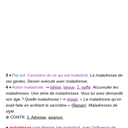
3
♦
Par ext.
Caractère de ce qui est maladroit.
La maladresse de
ses gestes. Dessin exécuté avec maladresse.
4
♦
Action maladroite.
⇒
bêtise
,
bévue
,
2. gaffe
.
Accumuler les
maladresses. Une série de maladresses. Vous lui avez demandé
son âge ? Quelle maladresse !
⇒
impair
.
« La maladresse qu'on
avait faite en arrêtant la sacristine »
(
Renan
)
. Maladresses de
style.
⊗ CONTR.
2. Adresse
,
aisance.
●
maladresse
nom féminin
(de maladroit, avec l'influence de