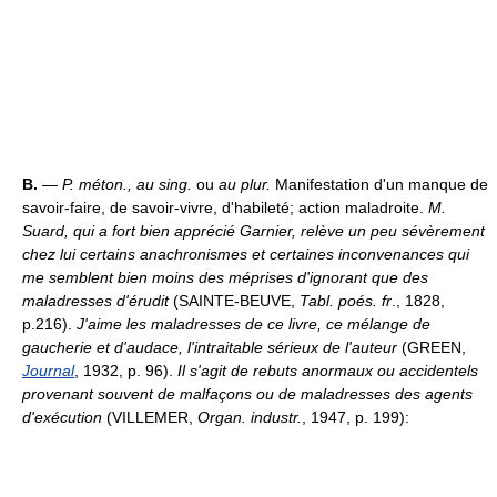
B.
—
P. méton., au sing.
ou
au plur.
Manifestation d'un manque de
savoir-faire, de savoir-vivre, d'habileté; action maladroite.
M.
Suard, qui a fort bien apprécié Garnier, relève un peu sévèrement
chez lui certains anachronismes et certaines inconvenances qui
me semblent bien moins des méprises d'ignorant que des
maladresses d'érudit
(SAINTE-BEUVE,
Tabl. poés. fr
., 1828,
p.216).
J'aime les maladresses de ce livre, ce mélange de
gaucherie et d'audace, l'intraitable sérieux de l'auteur
(GREEN,
Journal
, 1932, p. 96).
Il s'agit de rebuts anormaux ou accidentels
provenant souvent de malfaçons ou de maladresses des agents
d'exécution
(VILLEMER,
Organ. industr.
, 1947, p. 199):