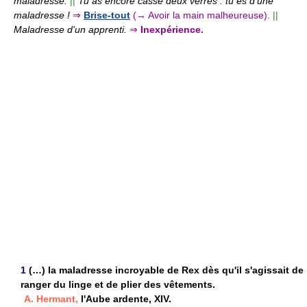
maladresse.
||
Tu as encore cassé deux verres : tu es d'une
maladresse !
⇒
Brise-tout
(→ Avoir la main malheureuse).
||
Maladresse d'un apprenti.
⇒
Inexpérience.
1
(…) la maladresse incroyable de Rex dès qu'il s'agissait de
ranger du linge et de plier des vêtements.
A. Hermant,
l'Aube ardente, XIV.