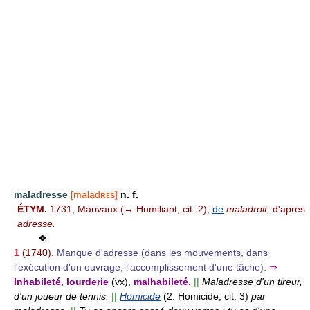
maladresse
[maladʀɛs]
n. f.
ÉTYM.
1731, Marivaux (→ Humiliant, cit. 2);
de
maladroit,
d'après
adresse.
❖
1
(1740).
Manque d'adresse (dans les mouvements, dans
l'exécution d'un ouvrage, l'accomplissement d'une tâche).
⇒
Inhabileté, lourderie
(vx),
malhabileté.
||
Maladresse d'un tireur,
d'un joueur de tennis.
||
Homicide
(2. Homicide, cit. 3)
par