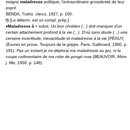
insigne
maladresse
politique, l'extraordinaire grossièreté de leur
esprit.
BENDA,
Trahis. clercs
, 1927, p. 100.
)
[Le déterm. est un compl. prép.]
♦
Maladresse à
+ subst.
Un bon chrétien (...) doit manquer d'un
certain attachement profond à la vie (...). D'où sans doute (...) une
certaine incertitude, inexactitude et maladresse à la vie
(PÉGUY,
Œuvres en prose
, Toujours de la grippe, Paris, Gallimard, 1900, p.
191).
Pas un instant je ne déplorai ma maladresse au jeu, ni la
coupe rudimentaire de ma robe de pongé rose
(BEAUVOIR,
Mém.
j. fille
, 1958, p. 148).