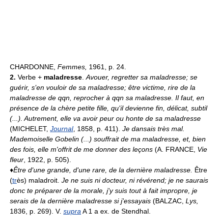
CHARDONNE,
Femmes,
1961, p. 24.
2.
Verbe +
maladresse
.
Avouer, regretter sa maladresse; se
guérir, s'en vouloir de sa maladresse; être victime, rire de la
maladresse de qqn, reprocher à qqn sa maladresse.
Il faut, en
présence de la chère petite fille, qu'il devienne fin, délicat, subtil
(...). Autrement, elle va avoir peur ou honte de sa maladresse
(MICHELET,
Journal
, 1858, p. 411).
Je dansais très mal.
Mademoiselle Gobelin (...) souffrait de ma maladresse, et, bien
des fois, elle m'offrit de me donner des leçons
(A. FRANCE,
Vie
fleur
, 1922, p. 505).
♦
Être d'une grande, d'une rare, de la dernière maladresse.
Être
(
tr
ès) maladroit.
Je ne suis ni docteur, ni révérend; je ne saurais
donc te préparer de la morale, j'y suis tout à fait impropre, je
serais de la dernière maladresse si j'essayais
(BALZAC,
Lys,
1836, p. 269). V.
supra
A 1 a ex. de Stendhal.