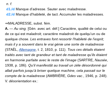
n.
f.
d1./d
Manque d'adresse. Sauter avec maladresse.
d2./d
Manque d'habileté, de tact. Accumuler les maladresses.
⇒MALADRESSE, subst. fém.
A.
—
Au sing.
[Gén. avec art. déf.] Caractère, qualité de celui ou
de ce qui est maladroit; caractère maladroit de quelqu'un ou de
quelque chose.
Les entraves font ressortir l'habileté de l'esprit;
mais il y a souvent dans le vrai génie une sorte de maladresse
(STAËL,
Allemagne
, t. 2, 1810, p. 111).
Tous ces détails étaient
traités avec tant de grandeur et tant de maladresse qu'ils étaient
en harmonie parfaite avec le reste de l'image
(SARTRE,
Nausée
,
1938, p. 186).
Qu'il manifestât au travail un zèle désordonné qui
allait parfois jusqu'à briser quelque machine, cela passait sur le
compte de la maladresse
(AMBRIÈRE,
Gdes vac.
, 1946, p. 248).
V.
désorientation
ex.: