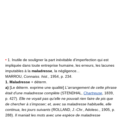
•
1. Inutile de souligner la part inévitable d'imperfection qui est
impliquée dans toute entreprise humaine, les erreurs, les lacunes
imputables à la
maladresse
, la négligence...
MARROU,
Connaiss. hist.
, 1954, p. 234.
1.
Maladresse
+ déterm.
a)
[Le déterm. exprime une qualité]
L'arrangement de cette phrase
était d'une maladresse complète
(STENDHAL,
Chartreuse
, 1839,
p. 427).
Elle ne voyait pas qu'elle ne pouvait rien faire de pis que
de chercher à s'imposer; et, avec sa maladresse habituelle, elle
continua, les jours suivants
(ROLLAND,
J.-Chr.
, Adolesc., 1905, p.
288).
Il maniait les mots avec une espèce de maladresse