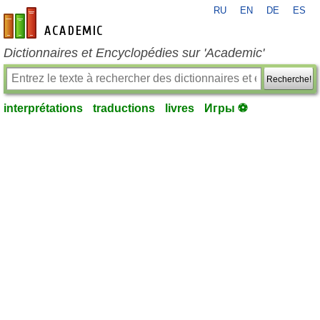
RU
EN
DE
ES
fr-academic.com
Dictionnaires et Encyclopédies sur 'Academic'
Recherche!
interprétations
traductions
livres
Игры ⚽