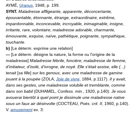
AYMÉ,
Uranus
, 1948, p. 199.
SYNT.
Maladresse affligeante, apparente, déconcertante,
épouvantable, étonnante, étrange, extraordinaire, extrême,
impardonnable, inconcevable, incroyable, inimaginable, insigne,
irritante, rare, volontaire; maladresse adorable, charmante,
émouvante, exquise, naïve, pathétique, poignante, sympathique,
touchante
.
b)
[Le déterm. exprime une relation]
—
[Le déterm. désigne la nature, la forme ou l'origine de la
maladresse]
Maladresse fébrile, foncière; maladresse de femme,
d'initiateur, d'isolé, d'ivrogne, de noyé.
Elle s'était assise, elle (...)
tenait
[
sa fille
]
sur les genoux, avec une maladresse de gamine
jouant à la poupée
(ZOLA,
Joie de vivre
, 1884, p.1117).
Il y avait,
dans ses gestes, une maladresse volubile et tremblante, comme
dans son babil
(DUHAMEL,
Confess. min.
, 1920, p.140).
Je vous
avouerai bientôt à quel point je dissimule une maladresse native
sous un faux air désinvolte
(COCTEAU,
Poés. crit. II
, 1960, p.140).
V.
amusement
ex. 3: