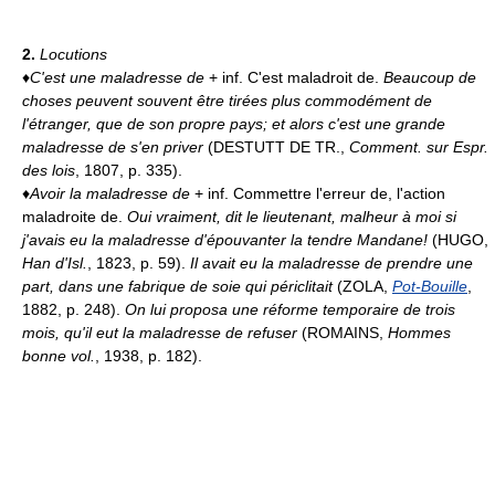
2.
Locutions
♦
C'est une maladresse de
+ inf. C'est maladroit de.
Beaucoup de
choses peuvent souvent être tirées plus commodément de
l'étranger, que de son propre pays; et alors c'est une grande
maladresse de s'en priver
(DESTUTT DE TR.,
Comment. sur Espr.
des lois
, 1807, p. 335).
♦
Avoir la maladresse de
+ inf. Commettre l'erreur de, l'action
maladroite de.
Oui vraiment, dit le lieutenant, malheur à moi si
j'avais eu la maladresse d'épouvanter la tendre Mandane!
(HUGO,
Han d'Isl.
, 1823, p. 59).
Il avait eu la maladresse de prendre une
part, dans une fabrique de soie qui périclitait
(ZOLA,
Pot-Bouille
,
1882, p. 248).
On lui proposa une réforme temporaire de trois
mois, qu'il eut la maladresse de refuser
(ROMAINS,
Hommes
bonne vol.
, 1938, p. 182).