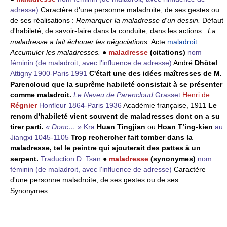
adresse)
Caractère d'une personne maladroite, de ses gestes ou
de ses réalisations :
Remarquer la maladresse d'un dessin.
Défaut
d'habileté, de savoir-faire dans la conduite, dans les actions :
La
maladresse a fait échouer les négociations.
Acte
maladroit
:
Accumuler les maladresses.
●
maladresse
(citations)
nom
féminin
(de maladroit, avec l'influence de adresse)
André
Dhôtel
Attigny 1900-Paris 1991
C'était une des idées maîtresses de M.
Parencloud que la suprême habileté consistait à se présenter
comme maladroit.
Le Neveu de Parencloud
Grasset
Henri de
Régnier
Honfleur 1864-Paris 1936
Académie française, 1911
Le
renom d'habileté vient souvent de maladresses dont on a su
tirer parti.
« Donc… »
Kra
Huan Tingjian
ou
Hoan T’ing-kien
au
Jiangxi 1045-1105
Trop rechercher fait tomber dans la
maladresse, tel le peintre qui ajouterait des pattes à un
serpent.
Traduction D. Tsan
●
maladresse
(synonymes)
nom
féminin
(de maladroit, avec l'influence de adresse)
Caractère
d'une personne maladroite, de ses gestes ou de ses...
Synonymes
: