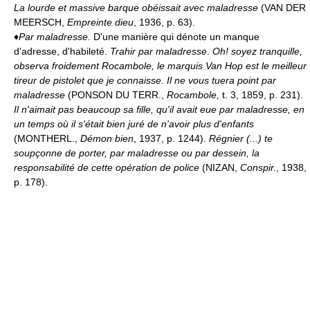
La lourde et massive barque obéissait avec maladresse
(VAN DER
MEERSCH,
Empreinte dieu
, 1936, p. 63).
♦
Par maladresse.
D'une manière qui dénote un manque
d'adresse, d'habileté.
Trahir par maladresse
.
Oh! soyez tranquille,
observa froidement Rocambole, le marquis Van Hop est le meilleur
tireur de pistolet que je connaisse. Il ne vous tuera point par
maladresse
(PONSON DU TERR.,
Rocambole,
t. 3, 1859, p. 231).
Il n'aimait pas beaucoup sa fille, qu'il avait eue par maladresse, en
un temps où il s'était bien juré de n'avoir plus d'enfants
(MONTHERL.,
Démon bien
, 1937, p. 1244).
Régnier (...) te
soupçonne de porter, par maladresse ou par dessein, la
responsabilité de cette opération de police
(NIZAN,
Conspir.
, 1938,
p. 178).