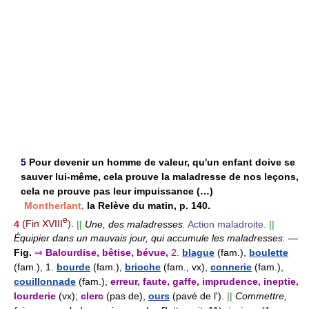
5
Pour devenir un homme de valeur, qu'un enfant doive se
sauver lui-même, cela prouve la maladresse de nos leçons,
cela ne prouve pas leur impuissance (…)
Montherlant,
la Relève du matin, p. 140.
e
4
(Fin XVIII
).
||
Une, des maladresses.
Action maladroite.
||
Équipier dans un mauvais jour, qui accumule les maladresses.
—
Fig.
⇒
Balourdise, bêtise, bévue,
2.
blague
(fam.),
boulette
(fam.),
1.
bourde
(fam.),
brioche
(fam., vx),
connerie
(fam.),
couillonnade
(fam.),
erreur, faute, gaffe, imprudence, ineptie,
lourderie
(vx);
clerc
(pas de),
ours
(pavé de l').
||
Commettre,